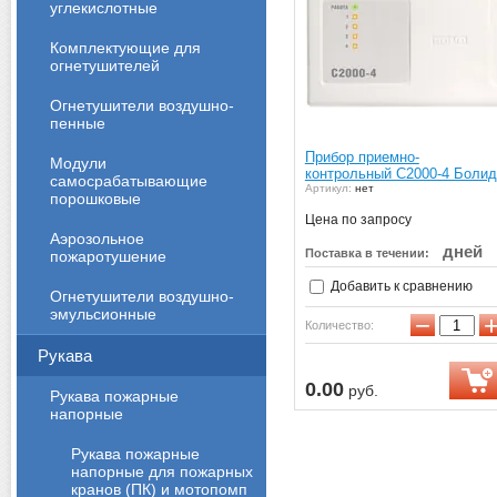
углекислотные
Комплектующие для
огнетушителей
Огнетушители воздушно-
пенные
Прибор приемно-
Модули
контрольный С2000-4 Болид
самосрабатывающие
Артикул:
нет
порошковые
Цена по запросу
Аэрозольное
дней
Поставка в течении:
пожаротушение
Добавить к сравнению
Огнетушители воздушно-
эмульсионные
−
Количество:
Рукава
0.00
руб.
Рукава пожарные
напорные
Рукава пожарные
напорные для пожарных
кранов (ПК) и мотопомп