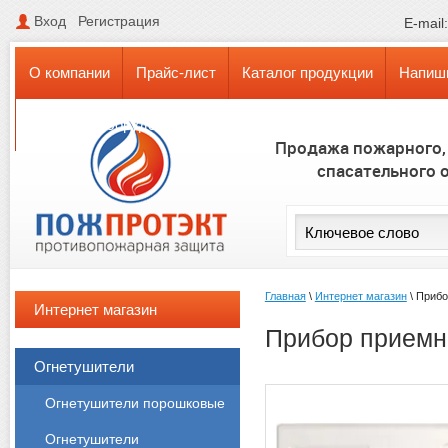
Вход
Регистрация
E-mail
О компании
Прайс-лист
Каталог продукции
Напиш
Поставки оборудования в КАЗАХСТАН и БЕЛАРУСЬ
Продажа пожарного,
спасательного 
Главная
\
Интернет магазин
\
Прибо
Интернет магазин
Прибор приемн
Огнетушители
Огнетушители порошковые
Огнетушители