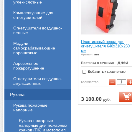
углекислотные
Комплектующие для
огнетушителей
Огнетушители воздушно-
пенные
Пластиковый пенал для
Модули
огнетушителя 640х310х250
самосрабатывающие
мм
порошковые
Артикул:
нет
дней
Аэрозольное
Поставка в течении:
пожаротушение
Добавить к сравнению
Огнетушители воздушно-
−
Количество:
эмульсионные
Рукава
3 100.00
руб.
Рукава пожарные
напорные
Рукава пожарные
напорные для пожарных
кранов (ПК) и мотопомп