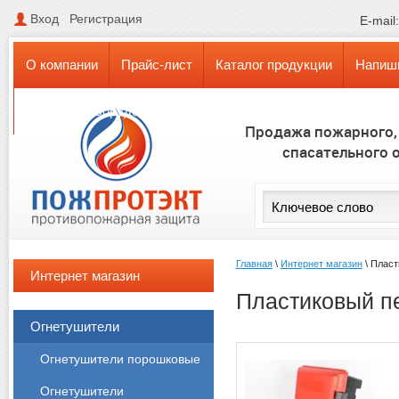
Вход
Регистрация
E-mail
О компании
Прайс-лист
Каталог продукции
Напиш
Поставки оборудования в КАЗАХСТАН и БЕЛАРУСЬ
Продажа пожарного,
спасательного 
Главная
\
Интернет магазин
\
Пласт
Интернет магазин
Пластиковый п
Огнетушители
Огнетушители порошковые
Огнетушители