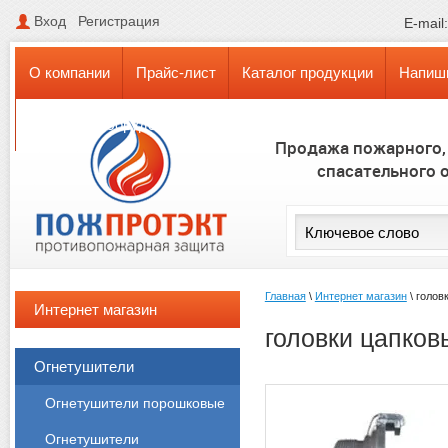
Вход
Регистрация
E-mail
О компании
Прайс-лист
Каталог продукции
Напиш
Поставки оборудования в КАЗАХСТАН и БЕЛАРУСЬ
Продажа пожарного,
спасательного 
Главная
\
Интернет магазин
\
голов
Интернет магазин
головки цапков
Огнетушители
Огнетушители порошковые
Огнетушители