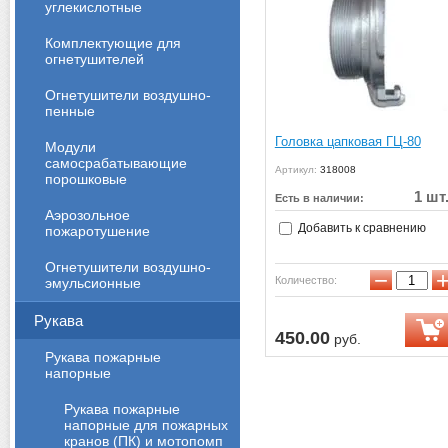
углекислотные
Комплектующие для
огнетушителей
Огнетушители воздушно-
пенные
Головка цапковая ГЦ-80
Модули
самосрабатывающие
Артикул:
318008
порошковые
1 шт
Есть в наличии:
Аэрозольное
Добавить к сравнению
пожаротушение
Огнетушители воздушно-
−
Количество:
эмульсионные
Рукава
450.00
руб.
Рукава пожарные
напорные
Рукава пожарные
напорные для пожарных
кранов (ПК) и мотопомп