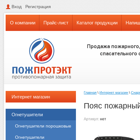
Вход
Регистрация
О компании
Прайс-лист
Каталог продукции
Напиш
Продажа пожарного
спасательного
Главная
\
Интернет магазин
\
Снар
Интернет магазин
Пояс пожарный
Огнетушители
Артикул:
нет
Огнетушители порошковые
Огнетушители