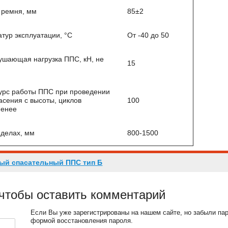
 ремня, мм
85±2
тур эксплуатации, °С
От -40 до 50
ушающая нагрузка ППС, кН, не
15
урс работы ППС при проведении
сения с высоты, циклов
100
менее
еделах, мм
800-1500
ый спасательный ППС тип Б
 чтобы оставить комментарий
Если Вы уже зарегистрированы на нашем сайте, но забыли па
формой восстановления пароля.