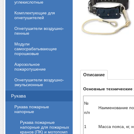
углекислотные
Комплектующие для
огнетушителей
Огнетушители воздушно-
пенные
Модули
самосрабатывающие
порошковые
Аэрозольное
пожаротушение
Описание
Огнетушители воздушно-
эмульсионные
Основные технические 
Рукава
№
Рукава пожарные
Наименование по
напорные
п/п
Рукава пожарные
1
Масса пояса, кг, 
напорные для пожарных
кранов (ПК) и мотопомп