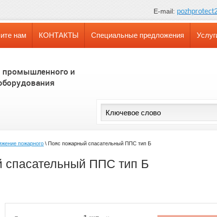
E-mail:
pozhprotect
ите нам
КОНТАКТЫ
Специальные предложения
Услуг
, промышленного и
 оборудования
яжение пожарного
\
Пояс пожарный спасательный ППС тип Б
 спасательный ППС тип Б