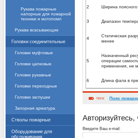
2
Ширина поясного
Рукава пожарные
напорные для пожарной
техники и мотопомп
3
Диапазон темпера
Рукава всасывающие
Статическая разр
4
менее
Головки соединительные
Головки муфтовые
Назначенный рес
5
операции самоспа
Головки цапковые
применения, не 
Головки рукавные
6
Длина фала в пр
Головки переходные
Головки заглушки
теги:
Пояс пожарн
Запорная арматура
Авторизуйтесь,
Стволы пожарные
Введите Ваш e-mail:
Оборудование для
обслуживания